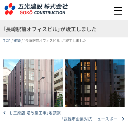
｢長崎駅前オフィスビル」が竣工しました
TOP
/
建築
/
｢長崎駅前オフィスビル」が竣工しました
「Ｌ三原店 増改築工事」地鎮祭
「武雄市企業対抗 ニュースポー...