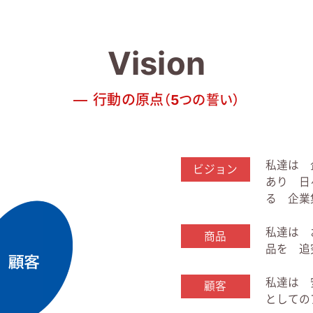
Vision
行動の原点
（5つの誓い）
私達は 
ビジョン
あり 日
る 企業
私達は 
商品
品を 追
私達は 
顧客
としての