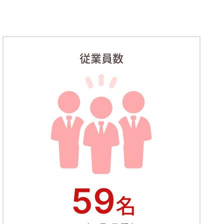
従業員数
59
名