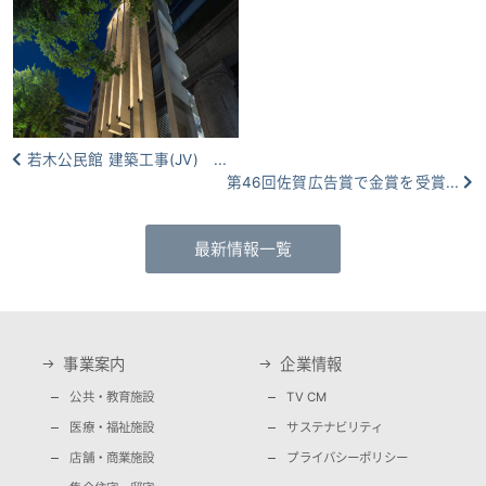
若木公民館 建築工事(JV) ...
第46回佐賀広告賞で金賞を受賞...
最新情報一覧
事業案内
企業情報
公共・教育施設
TV CM
医療・福祉施設
サステナビリティ
店舗・商業施設
プライバシーポリシー