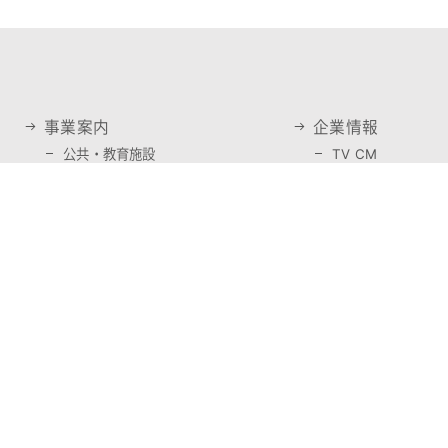
事業案内
企業情報
公共・教育施設
TV CM
医療・福祉施設
サステナビリティ
店舗・商業施設
プライバシーポリ
集合住宅・邸宅
採用情報
ホテル・レジャー施設
会社を知る
アミューズメント施設
仕事を知る
社屋・工場施設
教育・制度
土木事業
募集要項
実績紹介
最新情報