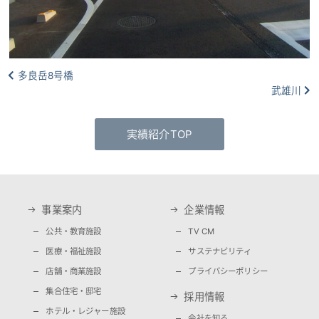
多良岳8号橋
武雄川
実績紹介TOP
事業案内
企業情報
公共・教育施設
TV CM
医療・福祉施設
サステナビリティ
店舗・商業施設
プライバシーポリシー
集合住宅・邸宅
採用情報
ホテル・レジャー施設
会社を知る